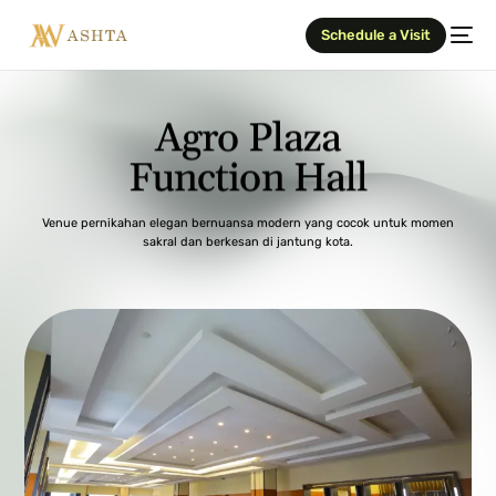
Schedule a Visit
A
g
r
o
P
l
a
z
a
F
u
n
c
t
i
o
n
H
a
l
l
Venue pernikahan elegan bernuansa modern yang cocok untuk momen
sakral dan berkesan di jantung kota.