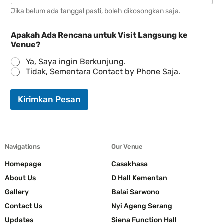
k
s
Jika belum ada tanggal pasti, boleh dikosongkan saja.
a
+
h
1
Apakah Ada Rencana untuk Visit Langsung ke
Venue?
Ya, Saya ingin Berkunjung.
Tidak, Sementara Contact by Phone Saja.
W
h
Kirimkan Pesan
a
t
s
a
p
Navigations
Our Venue
p
Homepage
Casakhasa
*
L
About Us
D Hall Kementan
a
Gallery
Balai Sarwono
n
g
Contact Us
Nyi Ageng Serang
s
Updates
Siena Function Hall
u