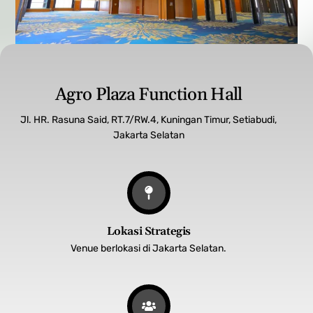
A
g
r
o
P
l
a
z
a
F
u
n
c
t
i
o
n
H
a
l
l
Jl. HR. Rasuna Said, RT.7/RW.4, Kuningan Timur, Setiabudi,
Jakarta Selatan
Lokasi Strategis
Venue berlokasi di Jakarta Selatan.