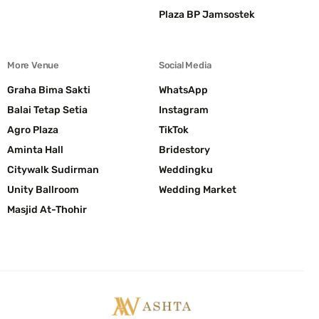
n
Plaza BP Jamsostek
g
More Venue
Social Media
Graha Bima Sakti
WhatsApp
Balai Tetap Setia
Instagram
Agro Plaza
TikTok
Aminta Hall
Bridestory
Citywalk Sudirman
Weddingku
Unity Ballroom
Wedding Market
Masjid At-Thohir